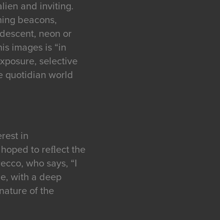
lien and inviting.
ching beacons,
ndescent, neon or
is images is “in
xposure, selective
e quotidian world
rest in
s hoped to reﬂect the
ecco, who says, “I
le, with a deep
nature of the