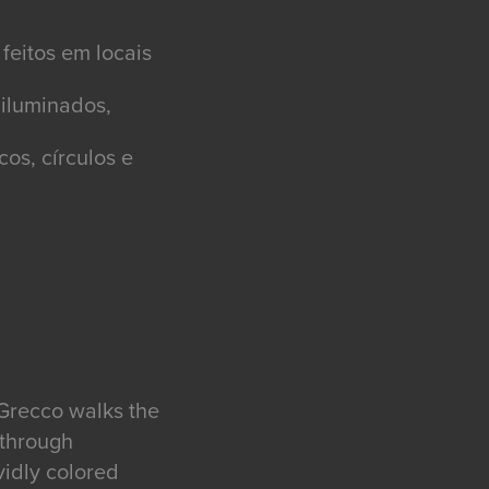
feitos em locais
 iluminados,
cos, círculos e
 Grecco walks the
 through
vidly colored