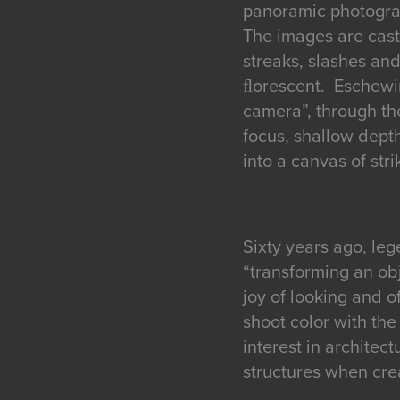
panoramic photograp
The images are cast
streaks, slashes an
ﬂorescent. Eschewin
camera”, through th
focus, shallow dept
into a canvas of stri
Sixty years ago, le
“transforming an obj
joy of looking and 
shoot color with the
interest in architec
structures when cre