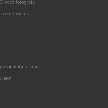
l Grecco fotografa
nhas e editoriais
r, um sonâmbulo cujo
go nem