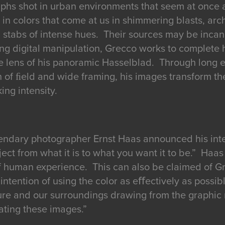
hs shot in urban environments that seem at once a
 in colors that come at us in shimmering blasts, ar
d stabs of intense hues. Their sources may be inca
g digital manipulation, Grecco works to complete h
e lens of his panoramic Hasselblad. Through long e
h of ﬁeld and wide framing, his images transform th
king intensity.
gendary photographer Ernst Haas announced his inte
ect from what it is to what you want it to be.” Haa
of human experience. This can also be claimed of Gr
 intention of using the color as eﬀectively as possib
ture and our surroundings drawing from the graphic 
ating these images.”