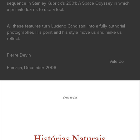
sequence in Stanley Kubrick’s 2001: A Space Odyssey in which
a primate learns to use a tool.
All these features turn Luciano Candisani into a fully authorial
photographer. His point and his style move us and make us
reflect.
Pierre Devin
Vale do
Fumaça, December 2008