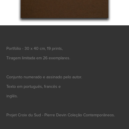
Portfólio - 30 x 40 cm, 19 prints,
Tiragem limitada em 26 exemplares.
Conjunto numerado e assinado pelo autor.
Texto em português, francês e
inglês.
Projet Croix du Sud - Pierre Devin Coleção Contemporâneos.