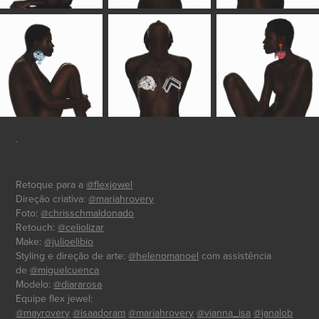
.
Retoque para a
@flexjewel
Direção criativa:
@mariahrovery
Foto:
@chrisschmaldonado
Retouch:
@celiolizar
Make:
@julioelibio
Styling e direção de arte:
@helenomanoel
com assistência
de
@miguelcuenca
Modelo:
@diararosa
Equipe flex jewel:
@mayrovery
@isaadoram
@mariahrovery
@vianna_isa
@janalob